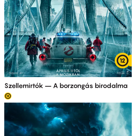
Szellemirtók – A borzongás birodalma