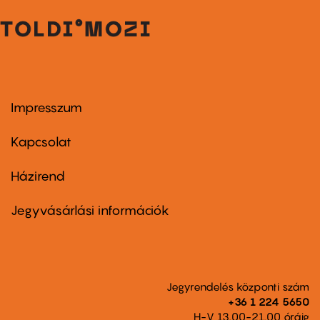
Impresszum
Footer
menu
first
Kapcsolat
Házirend
Footer
menu
second
Jegyvásárlási információk
Jegyrendelés központi szám
+36 1 224 5650
H-V 13.00-21.00 óráig