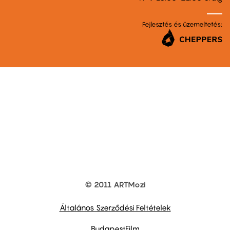
Fejlesztés és üzemeltetés:
© 2011 ARTMozi
Footer
other
links
Általános Szerződési Feltételek
BudapestFilm