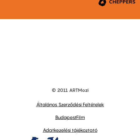
© 2011 ARTMozi
Footer
other
links
Általános Szerződési Feltételek
BudapestFilm
Adatkezelési tájékoztató