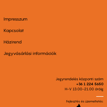
Impresszum
Footer
menu
first
Kapcsolat
Házirend
Footer
menu
second
Jegyvásárlási információk
Jegyrendelés központi szám
+36 1 224 5650
H-V 13.00-21.00 óráig
Fejlesztés és üzemeltetés: