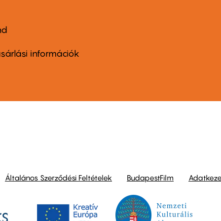
nd
ter
nu
sárlási információk
ond
Általános Szerződési Feltételek
BudapestFilm
Adatkezel