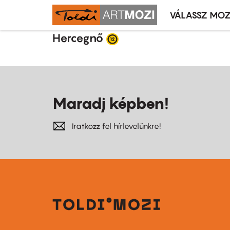
VÁLASSZ MOZ
Mozivál
Ugrás
menü
Hercegnő
a
tartalomra
Maradj képben!
Iratkozz fel hírlevelünkre!