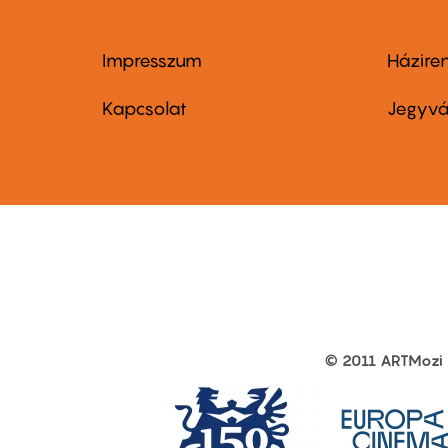
Impresszum
Házire
Footer
Foo
menu
me
Kapcsolat
Jegyvá
first
sec
© 2011 ARTMozi
Footer
other
links