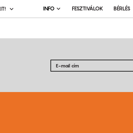
INFO
FESZTIVÁLOK
BÉRLÉS
IT!
Infó,
asztó
esemény,
terembérlés
menü