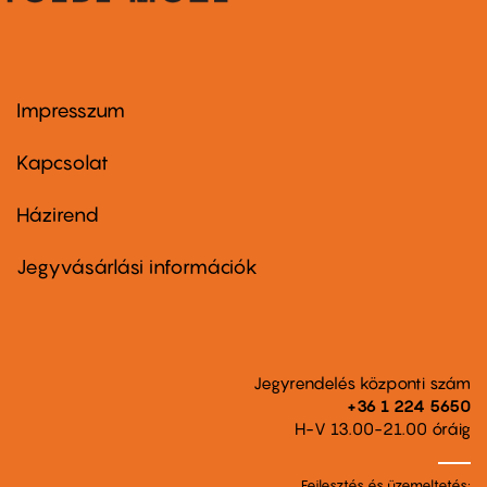
Impresszum
Footer
menu
first
Kapcsolat
Házirend
Footer
menu
second
Jegyvásárlási információk
Jegyrendelés központi szám
+36 1 224 5650
H-V 13.00-21.00 óráig
Fejlesztés és üzemeltetés: