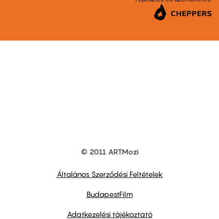
© 2011 ARTMozi
Footer
other
links
Általános Szerződési Feltételek
BudapestFilm
Adatkezelési tájékoztató