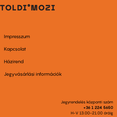
Impresszum
Footer
menu
first
Kapcsolat
Házirend
Footer
menu
second
Jegyvásárlási információk
Jegyrendelés központi szám
+36 1 224 5650
H-V 13.00-21.00 óráig