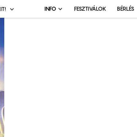
INFO
FESZTIVÁLOK
BÉRLÉS
IT!
Infó,
asztó
esemény,
terembérlés
menü