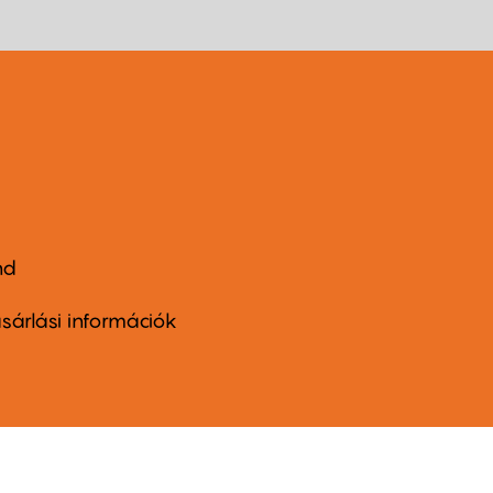
nd
ter
nu
sárlási információk
ond