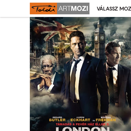
VÁLASSZ MOZ
Mozivál
Ugrás
menü
a
tartalomra