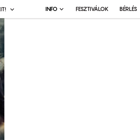
INFO
FESZTIVÁLOK
BÉRLÉS
IT!
Infó,
asztó
esemény,
terembérlés
menü