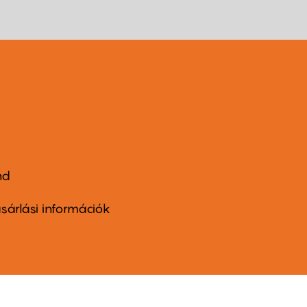
nd
ter
nu
sárlási információk
ond