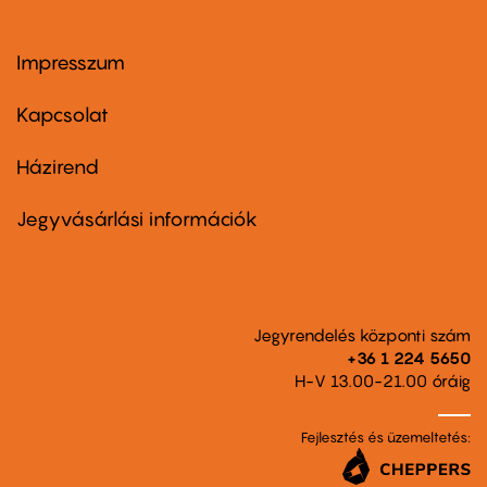
Impresszum
Footer
menu
first
Kapcsolat
Házirend
Footer
menu
second
Jegyvásárlási információk
Jegyrendelés központi szám
+36 1 224 5650
H-V 13.00-21.00 óráig
Fejlesztés és üzemeltetés: