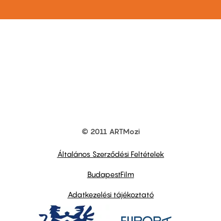
© 2011 ARTMozi
Footer
other
links
Általános Szerződési Feltételek
BudapestFilm
Adatkezelési tájékoztató