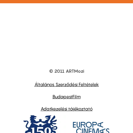
© 2011 ARTMozi
Footer
other
links
Általános Szerződési Feltételek
BudapestFilm
Adatkezelési tájékoztató