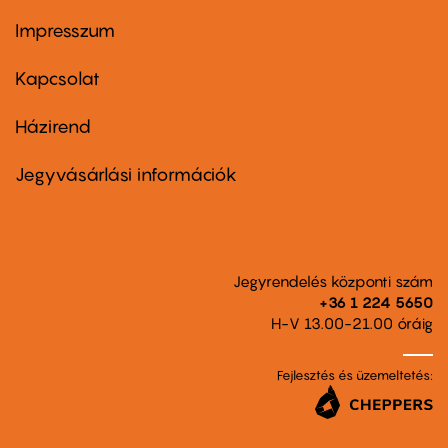
Impresszum
Footer
menu
first
Kapcsolat
Házirend
Footer
menu
second
Jegyvásárlási információk
Jegyrendelés központi szám
+36 1 224 5650
H-V 13.00-21.00 óráig
Fejlesztés és üzemeltetés: