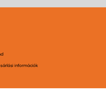
nd
ter
nu
sárlási információk
ond