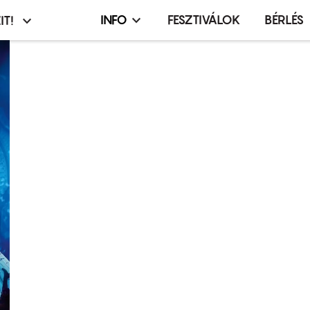
INFO
FESZTIVÁLOK
BÉRLÉS
IT!
Infó,
asztó
esemény,
terembérlés
menü