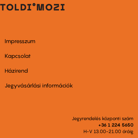
Impresszum
Footer
menu
first
Kapcsolat
Házirend
Footer
menu
second
Jegyvásárlási információk
Jegyrendelés központi szám
+36 1 224 5650
H-V 13.00-21.00 óráig