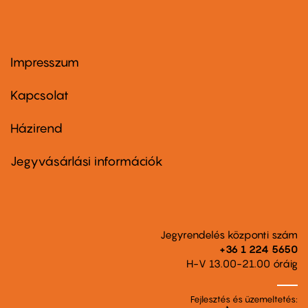
Impresszum
Footer
menu
first
Kapcsolat
Házirend
Footer
menu
second
Jegyvásárlási információk
Jegyrendelés központi szám
+36 1 224 5650
H-V 13.00-21.00 óráig
Fejlesztés és üzemeltetés: