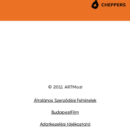
© 2011 ARTMozi
Footer
other
links
Általános Szerződési Feltételek
BudapestFilm
Adatkezelési tájékoztató