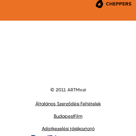
© 2011 ARTMozi
Footer
other
links
Általános Szerződési Feltételek
BudapestFilm
Adatkezelési tájékoztató