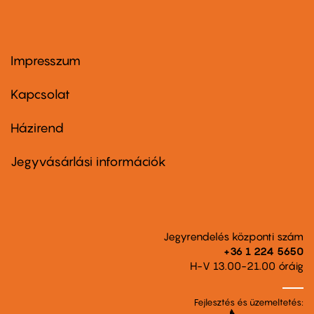
Impresszum
Footer
menu
first
Kapcsolat
Házirend
Footer
menu
second
Jegyvásárlási információk
Jegyrendelés központi szám
+36 1 224 5650
H-V 13.00-21.00 óráig
Fejlesztés és üzemeltetés: