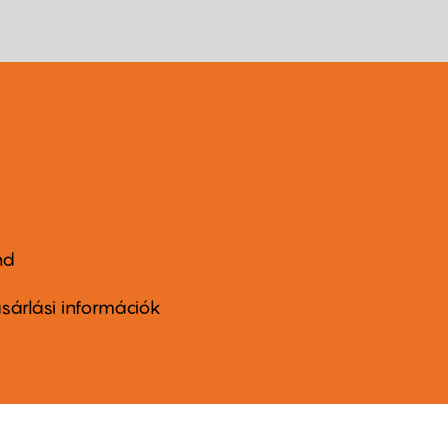
nd
ter
nu
sárlási információk
ond