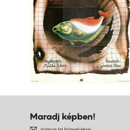
Maradj képben!
Iratkozz fel hírlevelünkre!