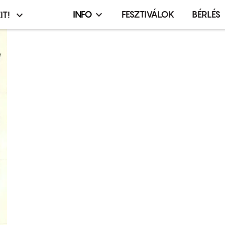
INFO
FESZTIVÁLOK
BÉRLÉS
IT!
Infó,
asztó
esemény,
terembérlés
menü