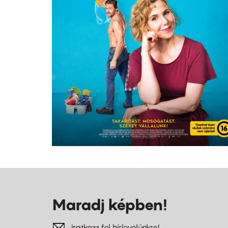
Maradj képben!
Iratkozz fel hírlevelünkre!