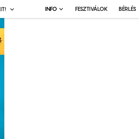
INFO
FESZTIVÁLOK
BÉRLÉS
IT!
Infó,
asztó
esemény,
terembérlés
menü