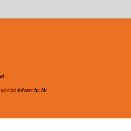
nd
ter
nu
sárlási információk
ond