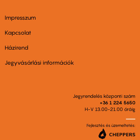
Impresszum
Footer
menu
first
Kapcsolat
Házirend
Footer
menu
second
Jegyvásárlási információk
Jegyrendelés központi szám
+36 1 224 5650
H-V 13.00-21.00 óráig
Fejlesztés és üzemeltetés: