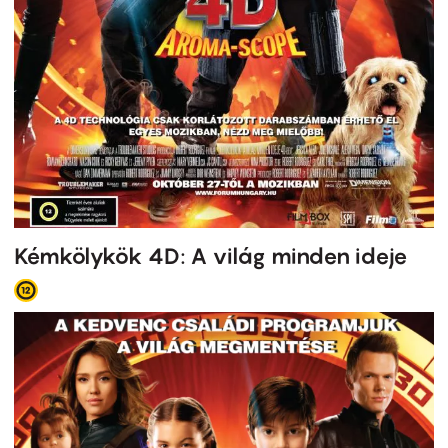
Kémkölykök 4D: A világ minden ideje