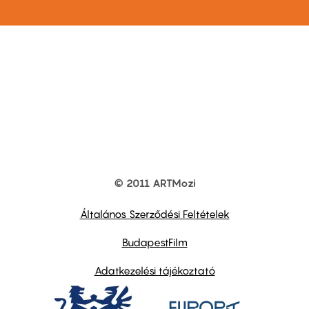
© 2011 ARTMozi
Footer
other
links
Általános Szerződési Feltételek
BudapestFilm
Adatkezelési tájékoztató