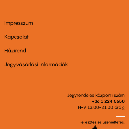
Impresszum
Footer
menu
first
Kapcsolat
Házirend
Footer
menu
second
Jegyvásárlási információk
Jegyrendelés központi szám
+36 1 224 5650
H-V 13.00-21.00 óráig
Fejlesztés és üzemeltetés: