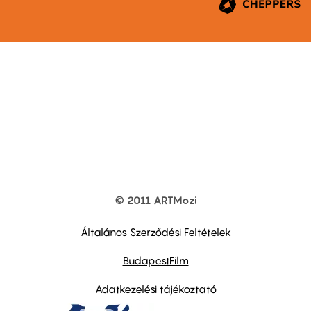
© 2011 ARTMozi
Footer
other
links
Általános Szerződési Feltételek
BudapestFilm
Adatkezelési tájékoztató