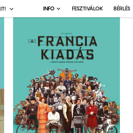
INFO
FESZTIVÁLOK
BÉRLÉS
IT!
Infó,
asztó
esemény,
terembérlés
menü