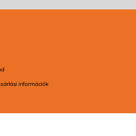
nd
ter
nu
sárlási információk
ond