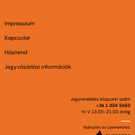
Impresszum
Footer
menu
first
Kapcsolat
Házirend
Footer
menu
second
Jegyvásárlási információk
Jegyrendelés központi szám
+36 1 224 5650
H-V 13.00-21.00 óráig
Fejlesztés és üzemeltetés: