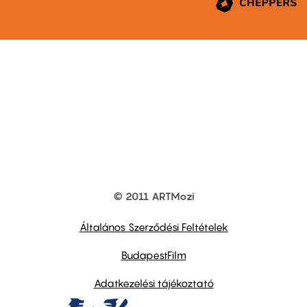
© 2011 ARTMozi
Footer
other
links
Általános Szerződési Feltételek
BudapestFilm
Adatkezelési tájékoztató