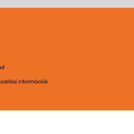
nd
ter
nu
sárlási információk
ond