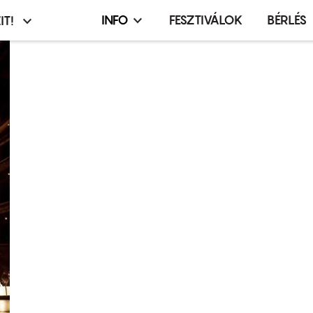
INFO
FESZTIVÁLOK
BÉRLÉS
IT!
Infó,
asztó
esemény,
terembérlés
menü