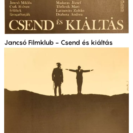
Jancsó Filmklub - Csend és kiáltás