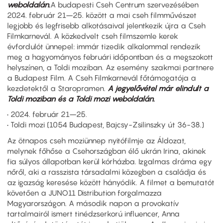
weboldalán.
A budapesti Cseh Centrum szervezésében
2024. február 21–25. között a mai cseh filmművészet
legjobb és legfrisebb alkotásaival jelentkezik újra a Cseh
Filmkarnevál. A közkedvelt cseh filmszemle kerek
évfordulót ünnepel: immár tizedik alkalommal rendezik
meg a hagyományos februári időpontban és a megszokott
helyszínen, a Toldi moziban. Az esemény szakmai partnere
a Budapest Film. A Cseh Filmkarnevál főtámogatója a
kezdetektől a Staropramen.
A jegyelővétel már elindult a
Toldi moziban és a Toldi mozi weboldalán.
• 2024. február 21–25.
• Toldi mozi (1054 Budapest, Bajcsy-Zsilinszky út 36-38.)
Az ötnapos cseh moziünnep nyitófilmje az Áldozat,
melynek főhőse a Csehországban élő ukrán Irina, akinek
fia súlyos állapotban kerül kórházba. Izgalmas dráma egy
nőről, aki a rasszista társadalmi közegben a családja és
az igazság keresése között hányódik. A filmet a bemutatót
követően a JUNO11 Distribution forgalmazza
Magyarországon. A második napon a provokatív
tartalmairól ismert tinédzserkorú influencer, Anna