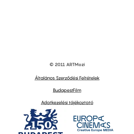
© 2011 ARTMozi
Footer
other
links
Általános Szerződési Feltételek
BudapestFilm
Adatkezelési tájékoztató