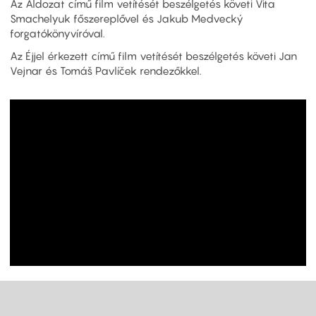
Az Áldozat című film vetítését beszélgetés követi Vita
Smachelyuk főszereplővel és Jakub Medvecký
forgatókönyvíróval.
Az Éjjel érkezett című film vetítését beszélgetés követi Jan
Vejnar és Tomáš Pavlíček rendezőkkel.