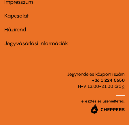
Impresszum
Footer
menu
first
Kapcsolat
Házirend
Footer
menu
second
Jegyvásárlási információk
Jegyrendelés központi szám
+36 1 224 5650
H-V 13.00-21.00 óráig
Fejlesztés és üzemeltetés: