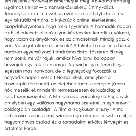
eltűnésének történetét ismerhetjük meg. Az #annaismissing
izgalmas thriller – a nemzetközi sikerű, Emmy-díjas
#martyisdead című websorozat szabad folytatása, és
egy aktuális témára, a kiskorúak online jelenlétének
csapdahelyzeteire hívja fel a figyelmet. A harmadik napon
az Éjjel érkezett alkotói olyan kérdésekre keresik a választ,
hogy vajon az anyáknak és az anyósoknak mindig igazuk
van. Vajon jót akarnak nekünk? A fekete humor és a horror
határán egyensúlyozó filmdráma fiatal főszereplői még
nem sejtik mi vár rájuk, amikor hívatlanul betoppan
hozzájuk egyikük édesanyja. A pszichológiai feszültséget
egészen más irányban, de a legvégsőkig fokozzák a
negyedik napon vetített Néma titkok, amelyben a
főszereplő történetét az életében fontos szerepet játszó
nők mesélik el, mindenki természetesen és kizárólag a
saját szemszögéből. A Filmkarnevál zárófilmje a Pogányok,
amelyben egy vallásos nagymama szeretné „megmenteni"
boldogtalan családját. A film a tragikusan elhunyt Anna
Jablonska azonos című színdarabja alapján készült, a hit, a
hagyományos család és a társadalmi erkölcs lényegét és
értelmét keresi.