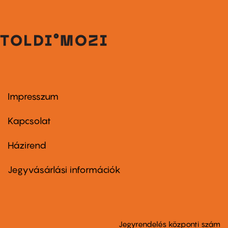
Impresszum
Footer
menu
first
Kapcsolat
Házirend
Footer
menu
second
Jegyvásárlási információk
Jegyrendelés központi szám