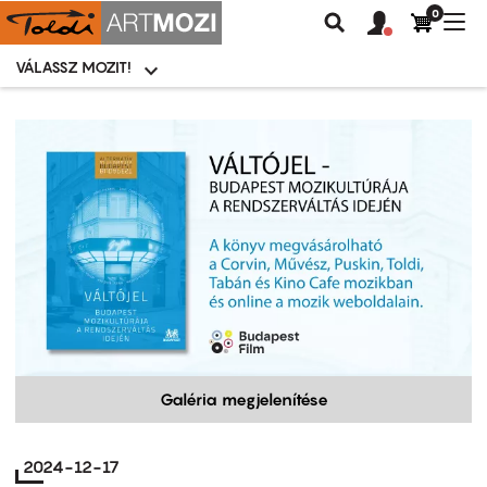
0
Felhasználói
Felhasznál
Nav
Keresés
fiók
fiók
átk
menü
menüje
VÁLASSZ MOZIT!
Moziválasztó
menü
Ugrás
a
tartalomra
Galéria megjelenítése
2024-12-17