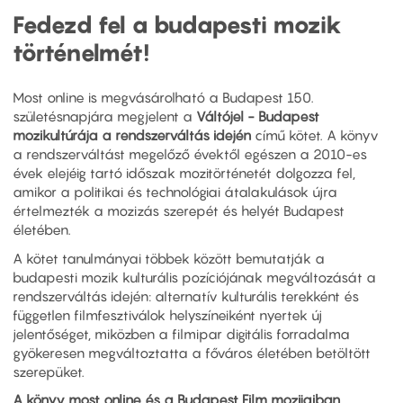
Fedezd fel a budapesti mozik
történelmét!
Most online is megvásárolható a Budapest 150.
születésnapjára megjelent a
Váltójel - Budapest
mozikultúrája a rendszerváltás idején
című kötet. A könyv
a rendszerváltást megelőző évektől egészen a 2010-es
évek elejéig tartó időszak mozitörténetét dolgozza fel,
amikor a politikai és technológiai átalakulások újra
értelmezték a mozizás szerepét és helyét Budapest
életében.
A kötet tanulmányai többek között bemutatják a
budapesti mozik kulturális pozíciójának megváltozását a
rendszerváltás idején: alternatív kulturális terekként és
független filmfesztiválok helyszíneiként nyertek új
jelentőséget, miközben a filmipar digitális forradalma
gyökeresen megváltoztatta a főváros életében betöltött
szerepüket.
A könyv most online és a Budapest Film mozijaiban