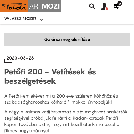
0
Felhasználói
Felhasznál
Nav
Keresés
fiók
fiók
átk
menü
menüje
VÁLASSZ MOZIT!
Moziválasztó
menü
Ugrás
a
Galéria megjelenítése
tartalomra
2023-03-28
Petőfi 200 - Vetítések és
beszélgetések
A Petőfi-emlékévet mi a 200 éve született költőhöz és
szabadságharcoshoz köthető filmekkel ünnepeljük!
A négy alkalmas vetítéssorozat alatt, meghívott szakértők
segítségével próbáljuk feltárni a Kádár-korszak Petőfi
képeit, továbbá azt is, hogy mit kezdhetünk ma ezzel a
filmes hagyománnyal.