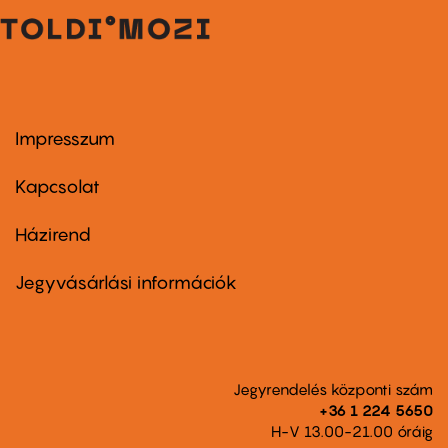
Impresszum
Footer
menu
first
Kapcsolat
Házirend
Footer
menu
second
Jegyvásárlási információk
Jegyrendelés központi szám
+36 1 224 5650
H-V 13.00-21.00 óráig