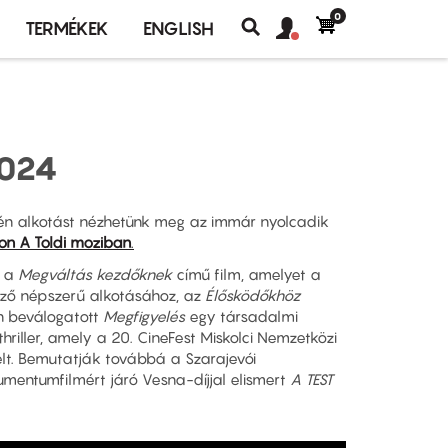
0
Felhasználó
Felhasználói
TERMÉKEK
ENGLISH
fiók
Keresés
fiók
menü
menüje
2024
én alkotást nézhetünk meg az immár nyolcadik
on A Toldi moziban
.
, a
Megváltás kezdőknek
című film, amelyet a
ező népszerű alkotásához, az
Élősködőkhöz
én beválogatott
Megfigyelés
egy társadalmi
riller, amely a 20. CineFest Miskolci Nemzetközi
elt. Bemutatják továbbá a Szarajevói
umentumfilmért járó Vesna-díjjal elismert
A TEST