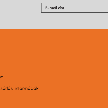
nd
ter
nu
sárlási információk
ond