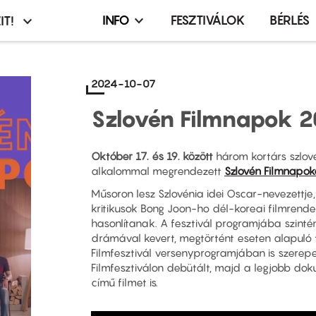
INFO
FESZTIVÁLOK
BÉRLÉS
IT!
Infó,
asztó
esemény,
terembérlés
2024-10-07
menü
Szlovén Filmnapok 
Október 17. és 19. között
három kortárs szlov
alkalommal megrendezett
Szlovén Filmnapok
Műsoron lesz Szlovénia idei Oscar-nevezettje
kritikusok Bong Joon-ho dél-koreai filmrend
hasonlítanak. A fesztivál programjába szint
drámával kevert, megtörtént eseten alapuló th
Filmfesztivál versenyprogramjában is szerep
Filmfesztiválon debütált, majd a legjobb dok
című filmet is.