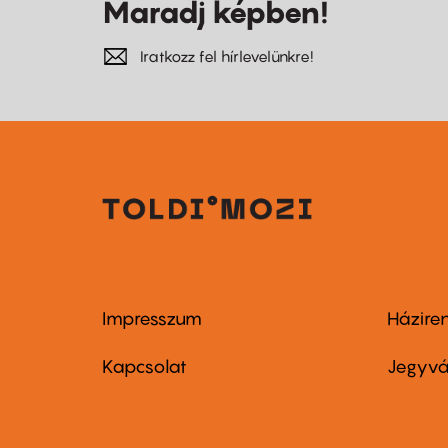
Maradj képben!
Iratkozz fel hírlevelünkre!
Impresszum
Házire
Footer
Foo
menu
me
Kapcsolat
Jegyvá
first
sec