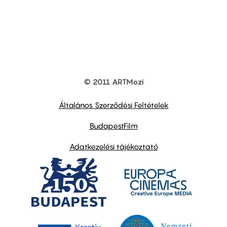
© 2011 ARTMozi
Footer
other
links
Általános Szerződési Feltételek
BudapestFilm
Adatkezelési tájékoztató