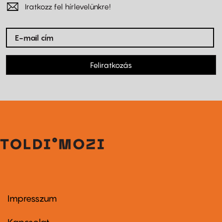
Iratkozz fel hírlevelünkre!
Feliratkozás
Impresszum
Footer
menu
first