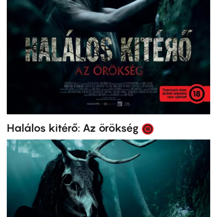
Halálos kitérő: Az örökség