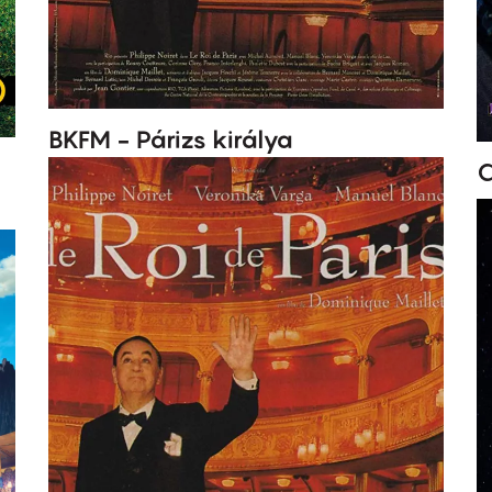
BKFM - Párizs királya
C