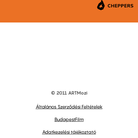
© 2011 ARTMozi
Footer
other
links
Általános Szerződési Feltételek
BudapestFilm
Adatkezelési tájékoztató