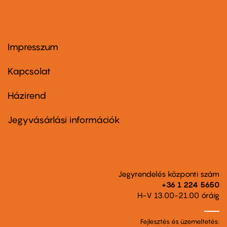
Impresszum
Footer
menu
first
Kapcsolat
Házirend
Footer
menu
second
Jegyvásárlási információk
Jegyrendelés központi szám
+36 1 224 5650
H-V 13.00-21.00 óráig
Fejlesztés és üzemeltetés: