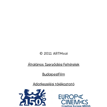
© 2011 ARTMozi
Footer
other
links
Általános Szerződési Feltételek
BudapestFilm
Adatkezelési tájékoztató