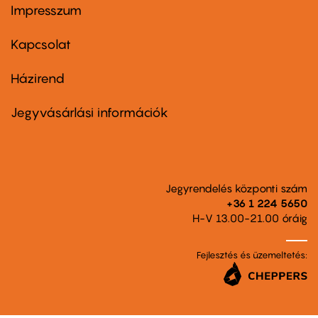
Impresszum
Footer
menu
first
Kapcsolat
Házirend
Footer
menu
second
Jegyvásárlási információk
Jegyrendelés központi szám
+36 1 224 5650
H-V 13.00-21.00 óráig
Fejlesztés és üzemeltetés: