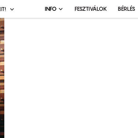
INFO
FESZTIVÁLOK
BÉRLÉS
IT!
Infó,
asztó
esemény,
terembérlés
menü