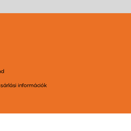
nd
ter
nu
sárlási információk
ond