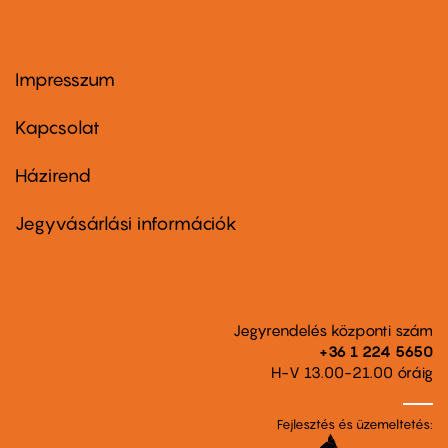
Impresszum
Footer
menu
first
Kapcsolat
Házirend
Footer
menu
second
Jegyvásárlási információk
Jegyrendelés központi szám
+36 1 224 5650
H-V 13.00-21.00 óráig
Fejlesztés és üzemeltetés: