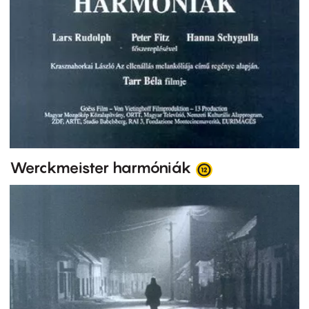
Werckmeister harmóniák