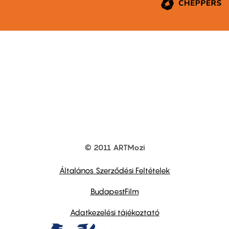
© 2011 ARTMozi
Footer
other
links
Általános Szerződési Feltételek
BudapestFilm
Adatkezelési tájékoztató