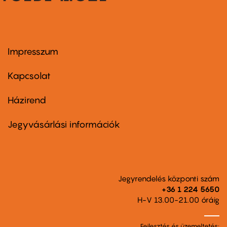
Impresszum
Footer
menu
first
Kapcsolat
Házirend
Footer
menu
second
Jegyvásárlási információk
Jegyrendelés központi szám
+36 1 224 5650
H-V 13.00-21.00 óráig
Fejlesztés és üzemeltetés: