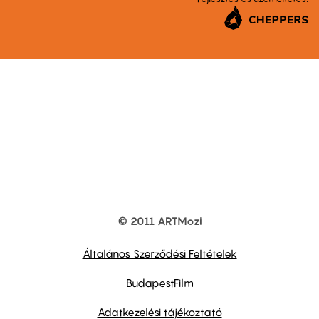
© 2011 ARTMozi
Footer
other
links
Általános Szerződési Feltételek
BudapestFilm
Adatkezelési tájékoztató