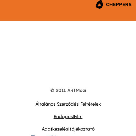
© 2011 ARTMozi
Footer
other
links
Általános Szerződési Feltételek
BudapestFilm
Adatkezelési tájékoztató