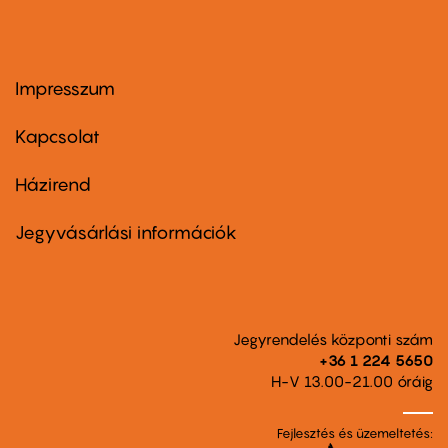
Impresszum
Footer
menu
first
Kapcsolat
Házirend
Footer
menu
second
Jegyvásárlási információk
Jegyrendelés központi szám
+36 1 224 5650
H-V 13.00-21.00 óráig
Fejlesztés és üzemeltetés: