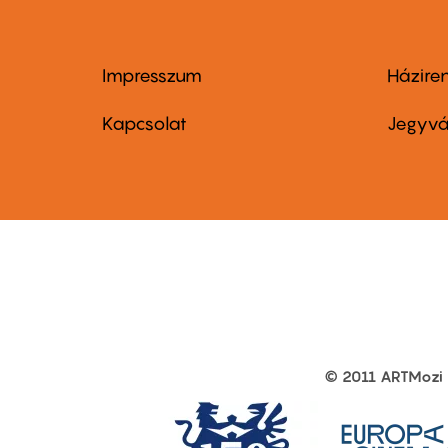
Impresszum
Házire
Footer
Foo
menu
me
Kapcsolat
Jegyvá
first
sec
© 2011 ARTMozi
Footer
other