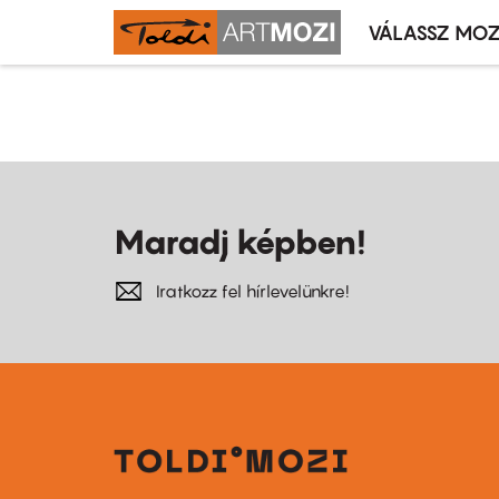
VÁLASSZ MOZ
Mozivál
Ugrás
menü
Oldalszámozás
a
tartalomra
Maradj képben!
Iratkozz fel hírlevelünkre!