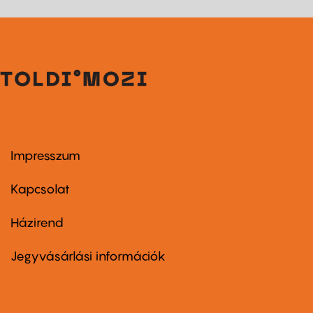
Impresszum
Footer
menu
first
Kapcsolat
Házirend
Footer
menu
second
Jegyvásárlási információk