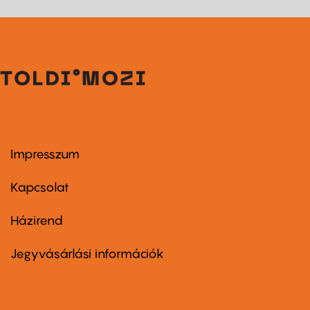
Impresszum
Footer
menu
first
Kapcsolat
Házirend
Footer
menu
second
Jegyvásárlási információk