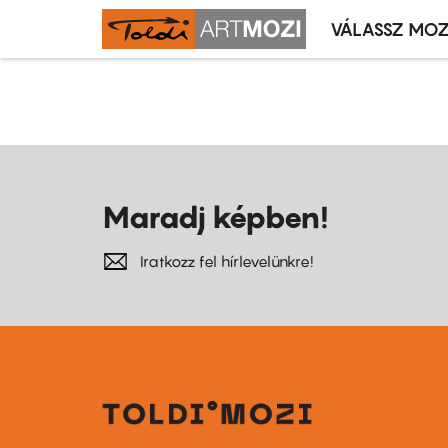
VÁLASSZ MOZ
Mozivál
Ugrás
menü
Oldalszámozás
a
tartalomra
Maradj képben!
Iratkozz fel hírlevelünkre!