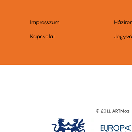
Impresszum
Házire
Footer
Foo
menu
me
Kapcsolat
Jegyvá
first
sec
© 2011 ARTMozi
Footer
other