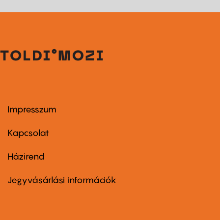
Impresszum
Footer
menu
first
Kapcsolat
Házirend
Footer
menu
second
Jegyvásárlási információk