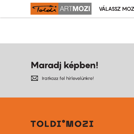
VÁLASSZ MOZ
Mozivál
Ugrás
menü
Oldalszámozás
a
tartalomra
Maradj képben!
Iratkozz fel hírlevelünkre!