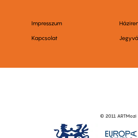
Impresszum
Házire
Footer
Foo
menu
me
Kapcsolat
Jegyvá
first
sec
© 2011 ARTMozi
Footer
other