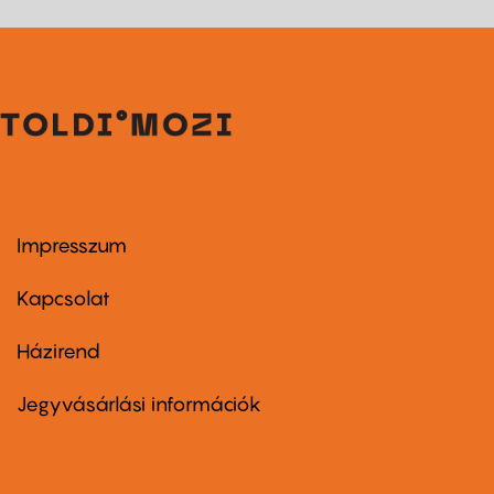
Impresszum
Footer
menu
first
Kapcsolat
Házirend
Footer
menu
second
Jegyvásárlási információk