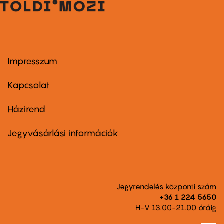
Impresszum
Footer
menu
first
Kapcsolat
Házirend
Footer
menu
second
Jegyvásárlási információk
Jegyrendelés központi szám
+36 1 224 5650
H-V 13.00-21.00 óráig