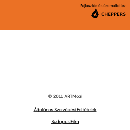
Fejlesztés és üzemeltetés:
© 2011 ARTMozi
Footer
other
links
Általános Szerződési Feltételek
BudapestFilm