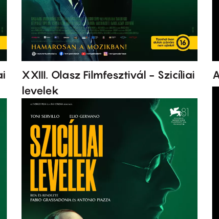
ai
XXIII. Olasz Filmfesztivál - Szicíliai
A
levelek