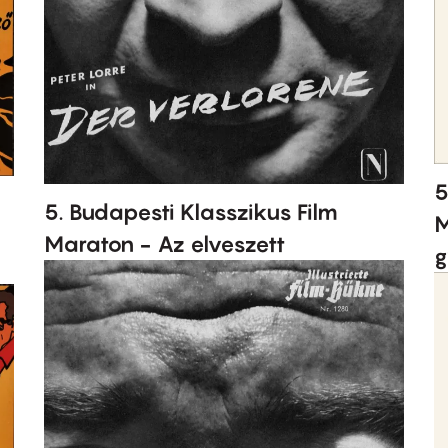
5
5. Budapesti Klasszikus Film
M
Maraton - Az elveszett
g