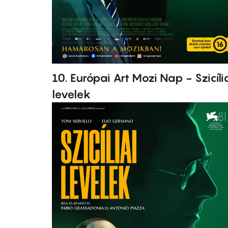
10. Európai Art Mozi Nap - Szicíli
levelek