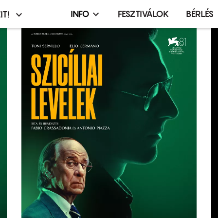
INFO
FESZTIVÁLOK
BÉRLÉS
IT!
Infó,
asztó
esemény,
terembérlés
menü