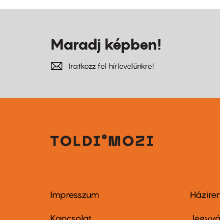
Maradj képben!
Iratkozz fel hírlevelünkre!
Impresszum
Házire
Footer
Foo
menu
me
Kapcsolat
Jegyvá