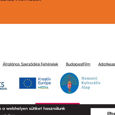
ond
Általános Szerződési Feltételek
BudapestFilm
Adatkezel
n a webhelyen sütiket használunk
Elf