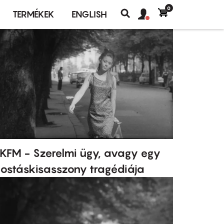
0
Felhasználó
Felhasználói
TERMÉKEK
ENGLISH
fiók
Keresés
fiók
menü
menüje
KFM - Szerelmi ügy, avagy egy
ostáskisasszony tragédiája