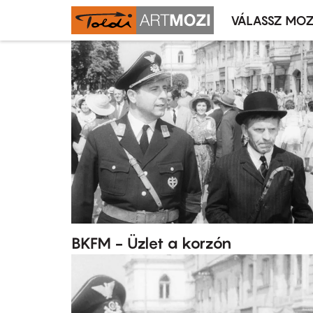
VÁLASSZ MOZ
Mozivál
Ugrás
menü
a
tartalomra
BKFM - Üzlet a korzón