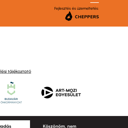
Fejlesztés és üzemeltetés:
ési tájékoztató
ogadás
Köszönöm, nem