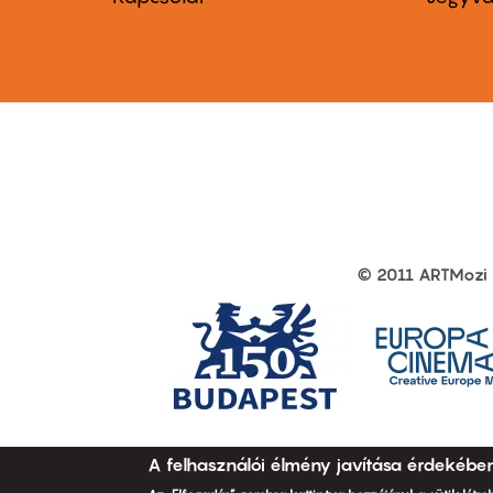
first
sec
© 2011 ARTMozi
Footer
other
links
A felhasználói élmény javítása érdekébe