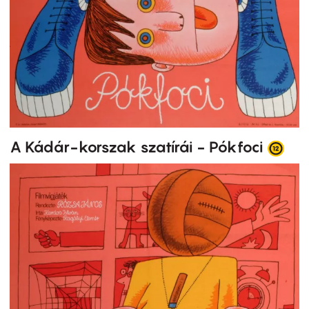
A Kádár-korszak szatírái - Pókfoci