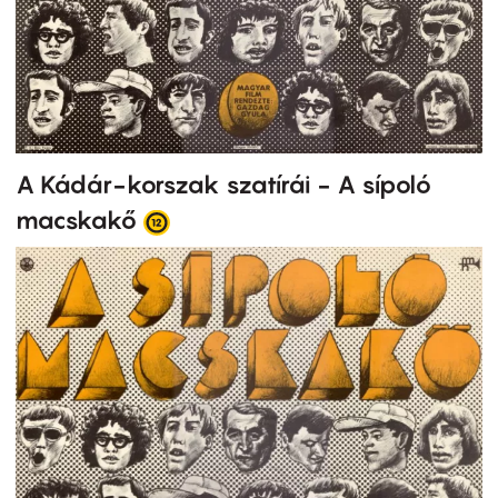
A Kádár-korszak szatírái - A sípoló
macskakő