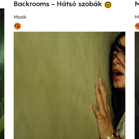
Backrooms - Hátsó szobák
M
Mozik:
M