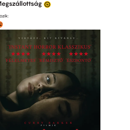
egszállottság
ozik: