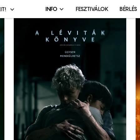
INFO
FESZTIVÁLOK
BÉRLÉS
IT!
Infó,
asztó
esemény,
terembérlés
menü