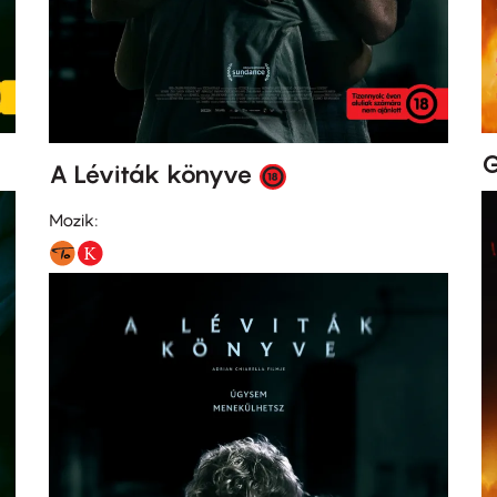
G
A Léviták könyve
Mozik: