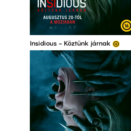
Insidious - Köztünk járnak