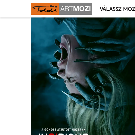
VÁLASSZ MOZ
Mozivál
Ugrás
menü
a
tartalomra