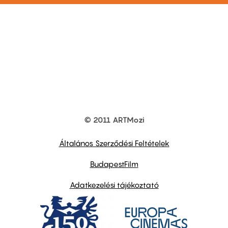
© 2011 ARTMozi
Footer
other
links
Általános Szerződési Feltételek
BudapestFilm
Adatkezelési tájékoztató