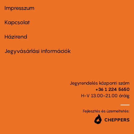
Impresszum
Footer
menu
first
Kapcsolat
Házirend
Footer
menu
second
Jegyvásárlási információk
Jegyrendelés központi szám
+36 1 224 5650
H-V 13.00-21.00 óráig
Fejlesztés és üzemeltetés: