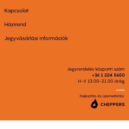
menu
first
Kapcsolat
Házirend
Footer
menu
second
Jegyvásárlási információk
Jegyrendelés központi szám
+36 1 224 5650
H-V 13.00-21.00 óráig
Fejlesztés és üzemeltetés: