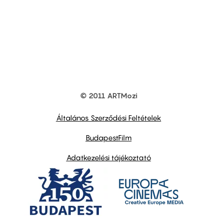
© 2011 ARTMozi
Footer
other
links
Általános Szerződési Feltételek
BudapestFilm
Adatkezelési tájékoztató