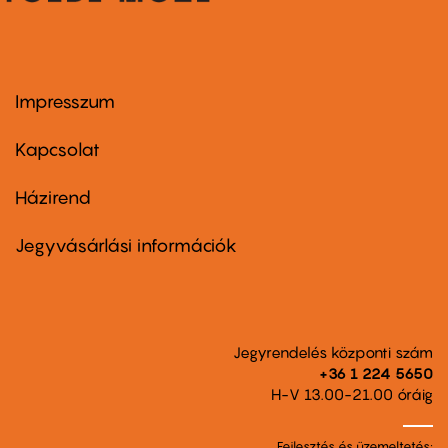
Impresszum
Footer
menu
first
Kapcsolat
Házirend
Footer
menu
second
Jegyvásárlási információk
Jegyrendelés központi szám
+36 1 224 5650
H-V 13.00-21.00 óráig
Fejlesztés és üzemeltetés: