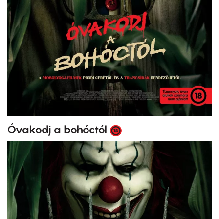
Óvakodj a bohóctól