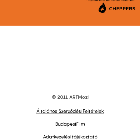
© 2011 ARTMozi
Footer
other
links
Általános Szerződési Feltételek
BudapestFilm
Adatkezelési tájékoztató