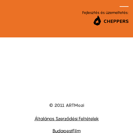
Fejlesztés és üzemeltetés:
© 2011 ARTMozi
Footer
other
links
Általános Szerződési Feltételek
BudapestFilm