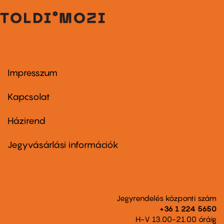
Impresszum
Footer
menu
first
Kapcsolat
Házirend
Footer
menu
second
Jegyvásárlási információk
Jegyrendelés központi szám
+36 1 224 5650
H-V 13.00-21.00 óráig