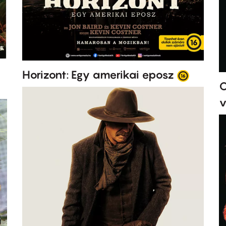
Horizont: Egy amerikai eposz
O
v