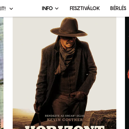
INFO
FESZTIVÁLOK
BÉRLÉS
IT!
Infó,
asztó
esemény,
terembérlés
menü